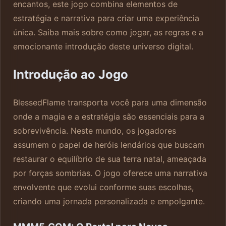
encantos, este jogo combina elementos de
estratégia e narrativa para criar uma experiência
única. Saiba mais sobre como jogar, as regras e a
emocionante introdução deste universo digital.
Introdução ao Jogo
BlessedFlame transporta você para uma dimensão
onde a magia e a estratégia são essenciais para a
sobrevivência. Neste mundo, os jogadores
assumem o papel de heróis lendários que buscam
restaurar o equilíbrio de sua terra natal, ameaçada
por forças sombrias. O jogo oferece uma narrativa
envolvente que evolui conforme suas escolhas,
criando uma jornada personalizada e empolgante.