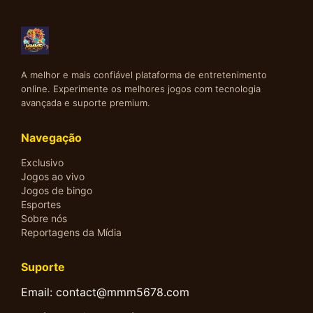
A melhor e mais confiável plataforma de entretenimento
online. Experimente os melhores jogos com tecnologia
avançada e suporte premium.
Navegação
Exclusivo
Jogos ao vivo
Jogos de bingo
Esportes
Sobre nós
Reportagens da Mídia
Suporte
Email: contact@mmm5678.com