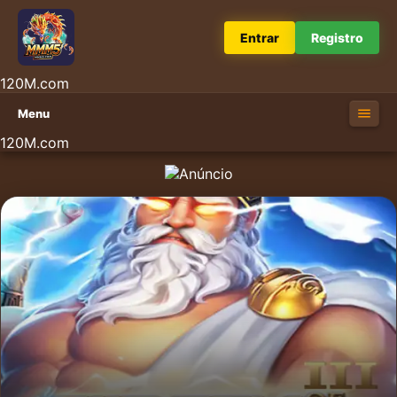
Entrar
Registro
120M.com
Menu
120M.com