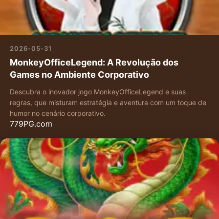
2026-05-31
MonkeyOfficeLegend: A Revolução dos
Games no Ambiente Corporativo
Descubra o inovador jogo MonkeyOfficeLegend e suas
regras, que misturam estratégia e aventura com um toque de
humor no cenário corporativo.
779PG.com