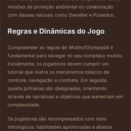
missões de proteção ambiental ou colaboração
com deuses naturais como Deméter e Poseidon.
Regras e Dinâmicas do Jogo
Compreender as regras de WrathofOlympusIII é
fundamental para navegar no seu complexo mundo.
Inicialmente, os jogadores devem cumprir um
tutorial que ilustra os mecanismos básicos de
controle, navegação e combate. Em seguida,
quests primárias são designadas, orientando
através de narrativas e objetivos que aumentam em
complexidade.
Os jogadores são recompensados com itens
mitológicos, habilidades aprimoradas e aliados