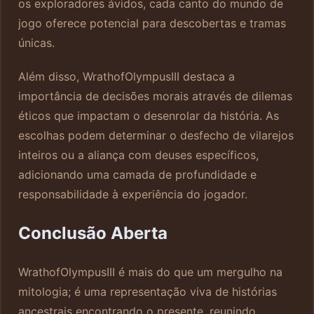
os exploradores ávidos, cada canto do mundo de
jogo oferece potencial para descobertas e tramas
únicas.
Além disso, WrathofOlympusIII destaca a
importância de decisões morais através de dilemas
éticos que impactam o desenrolar da história. As
escolhas podem determinar o desfecho de vilarejos
inteiros ou a aliança com deuses específicos,
adicionando uma camada de profundidade e
responsabilidade à experiência do jogador.
Conclusão Aberta
WrathofOlympusIII é mais do que um mergulho na
mitologia; é uma representação viva de histórias
ancestrais encontrando o presente, reunindo