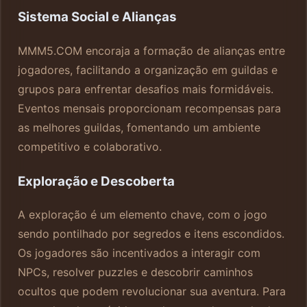
Sistema Social e Alianças
MMM5.COM encoraja a formação de alianças entre
jogadores, facilitando a organização em guildas e
grupos para enfrentar desafios mais formidáveis.
Eventos mensais proporcionam recompensas para
as melhores guildas, fomentando um ambiente
competitivo e colaborativo.
Exploração e Descoberta
A exploração é um elemento chave, com o jogo
sendo pontilhado por segredos e itens escondidos.
Os jogadores são incentivados a interagir com
NPCs, resolver puzzles e descobrir caminhos
ocultos que podem revolucionar sua aventura. Para