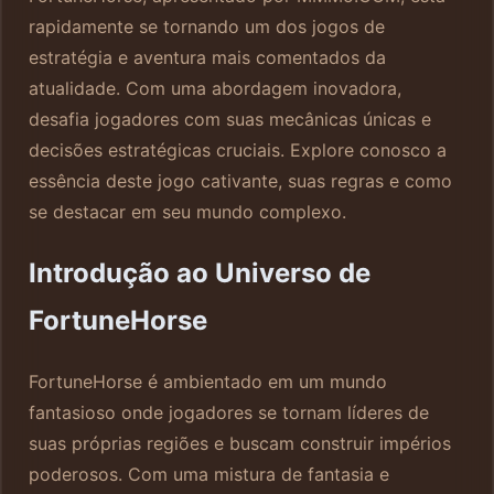
rapidamente se tornando um dos jogos de
estratégia e aventura mais comentados da
atualidade. Com uma abordagem inovadora,
desafia jogadores com suas mecânicas únicas e
decisões estratégicas cruciais. Explore conosco a
essência deste jogo cativante, suas regras e como
se destacar em seu mundo complexo.
Introdução ao Universo de
FortuneHorse
FortuneHorse é ambientado em um mundo
fantasioso onde jogadores se tornam líderes de
suas próprias regiões e buscam construir impérios
poderosos. Com uma mistura de fantasia e