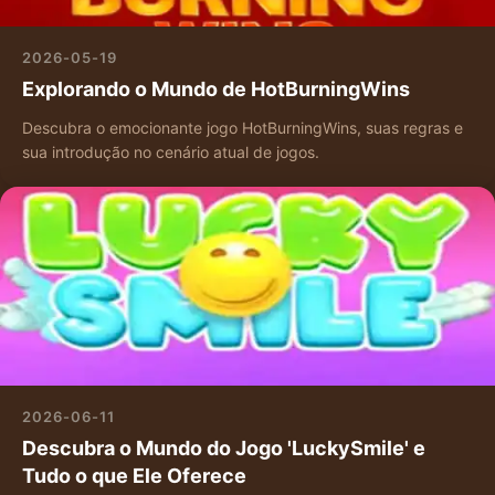
2026-05-19
Explorando o Mundo de HotBurningWins
Descubra o emocionante jogo HotBurningWins, suas regras e
sua introdução no cenário atual de jogos.
2026-06-11
Descubra o Mundo do Jogo 'LuckySmile' e
Tudo o que Ele Oferece