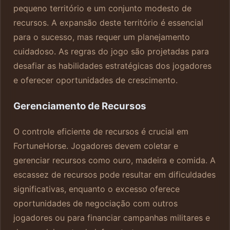
pequeno território e um conjunto modesto de
recursos. A expansão deste território é essencial
para o sucesso, mas requer um planejamento
cuidadoso. As regras do jogo são projetadas para
desafiar as habilidades estratégicas dos jogadores
e oferecer oportunidades de crescimento.
Gerenciamento de Recursos
O controle eficiente de recursos é crucial em
FortuneHorse. Jogadores devem coletar e
gerenciar recursos como ouro, madeira e comida. A
escassez de recursos pode resultar em dificuldades
significativas, enquanto o excesso oferece
oportunidades de negociação com outros
jogadores ou para financiar campanhas militares e