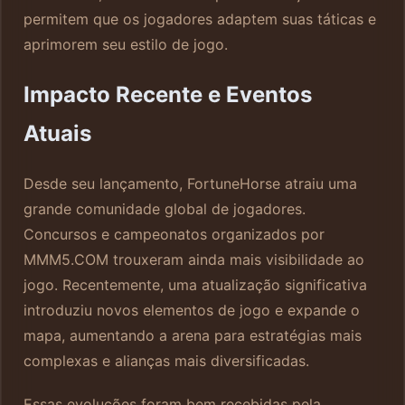
permitem que os jogadores adaptem suas táticas e
aprimorem seu estilo de jogo.
Impacto Recente e Eventos
Atuais
Desde seu lançamento, FortuneHorse atraiu uma
grande comunidade global de jogadores.
Concursos e campeonatos organizados por
MMM5.COM trouxeram ainda mais visibilidade ao
jogo. Recentemente, uma atualização significativa
introduziu novos elementos de jogo e expande o
mapa, aumentando a arena para estratégias mais
complexas e alianças mais diversificadas.
Essas evoluções foram bem recebidas pela