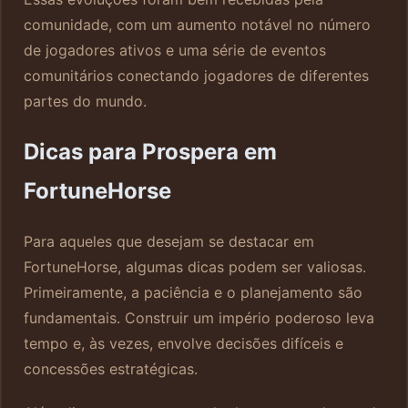
comunidade, com um aumento notável no número
de jogadores ativos e uma série de eventos
comunitários conectando jogadores de diferentes
partes do mundo.
Dicas para Prospera em
FortuneHorse
Para aqueles que desejam se destacar em
FortuneHorse, algumas dicas podem ser valiosas.
Primeiramente, a paciência e o planejamento são
fundamentais. Construir um império poderoso leva
tempo e, às vezes, envolve decisões difíceis e
concessões estratégicas.