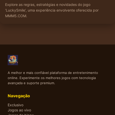
Explore as regras, estratégias e novidades do jogo
'LuckySmile', uma experiência envolvente oferecida por
MMM5.COM.
A melhor e mais confiável plataforma de entretenimento
online. Experimente os melhores jogos com tecnologia
avançada e suporte premium.
Navegação
Exclusivo
Jogos ao vivo