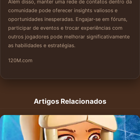
Além disso, manter uma rede de contatos dentro da
comunidade pode oferecer insights valiosos e
oportunidades inesperadas. Engajar-se em fóruns,
participar de eventos e trocar experiências com
outros jogadores pode melhorar significativamente
as habilidades e estratégias.
120M.com
Artigos Relacionados