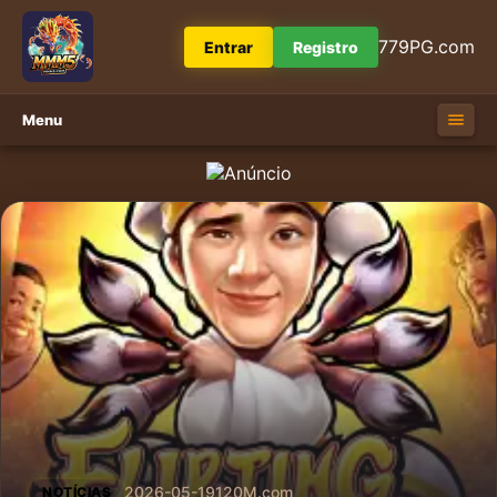
779PG.com
Entrar
Registro
Menu
2026-05-19
120M.com
NOTÍCIAS