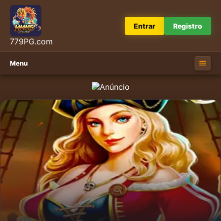
Entrar
Registro
779PG.com
Menu