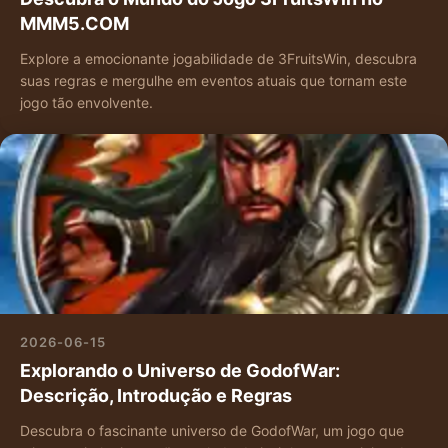
MMM5.COM
Explore a emocionante jogabilidade de 3FruitsWin, descubra
suas regras e mergulhe em eventos atuais que tornam este
jogo tão envolvente.
2026-06-15
Explorando o Universo de GodofWar:
Descrição, Introdução e Regras
Descubra o fascinante universo de GodofWar, um jogo que