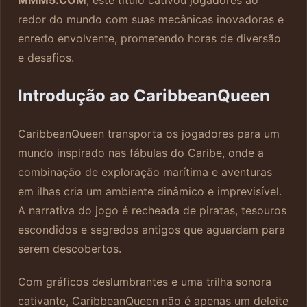
MMM5.COM
, este título cativou jogadores ao
redor do mundo com suas mecânicas inovadoras e
enredo envolvente, prometendo horas de diversão
e desafios.
Introdução ao CaribbeanQueen
CaribbeanQueen transporta os jogadores para um
mundo inspirado nas fábulas do Caribe, onde a
combinação de exploração marítima e aventuras
em ilhas cria um ambiente dinâmico e imprevisível.
A narrativa do jogo é recheada de piratas, tesouros
escondidos e segredos antigos que aguardam para
serem descobertos.
Com gráficos deslumbrantes e uma trilha sonora
cativante, CaribbeanQueen não é apenas um deleite